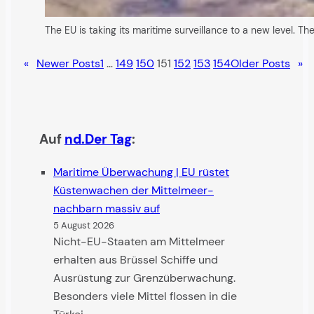
The EU is taking its maritime surveillance to a new level. 
«
Newer Posts
1
…
149
150
151
152
153
154
Older Posts
»
Auf
nd.Der Tag
:
Maritime Überwachung | EU rüstet
Küsten­wachen der Mittel­meer­
nachbarn massiv auf
5 August 2026
Nicht-EU-Staaten am Mittelmeer
erhalten aus Brüssel Schiffe und
Ausrüstung zur Grenzüberwachung.
Besonders viele Mittel flossen in die