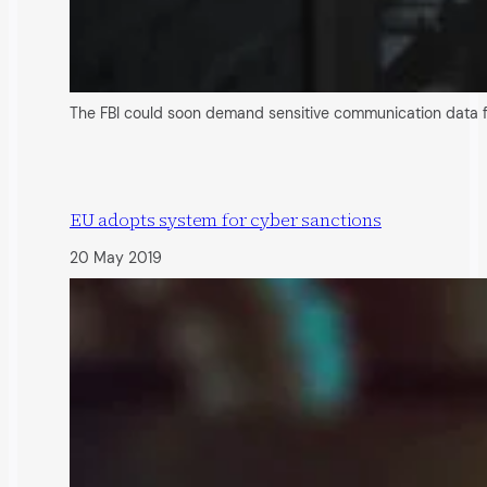
The FBI could soon demand sensitive communication data fro
EU adopts system for cyber sanctions
20 May 2019