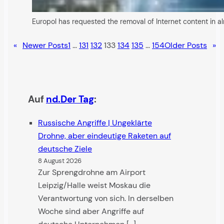
Europol has requested the removal of Internet content in 
«
Newer Posts
1
…
131
132
133
134
135
…
154
Older Posts
»
Auf
nd.Der Tag
:
Russische Angriffe | Ungeklärte
Drohne, aber eindeutige Raketen auf
deutsche Ziele
8 August 2026
Zur Sprengdrohne am Airport
Leipzig/Halle weist Moskau die
Verantwortung von sich. In derselben
Woche sind aber Angriffe auf