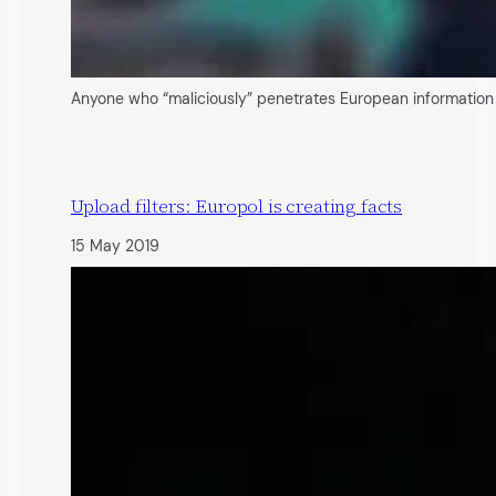
Anyone who “maliciously” penetrates European information 
Upload filters: Europol is creating facts
15 May 2019