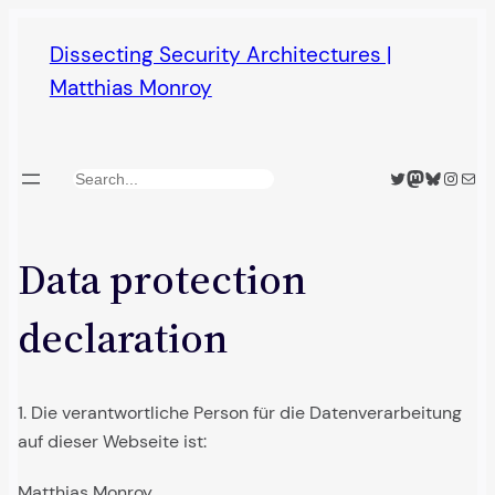
Skip
Dissecting Security Architectures |
to
Matthias Monroy
content
Twitter
Mastodon
Bluesky
Insta
Mail
Search
Data protection
declaration
1.
Die verantwortliche Person für die Datenverarbeitung
auf dieser Webseite ist:
Matthias Monroy