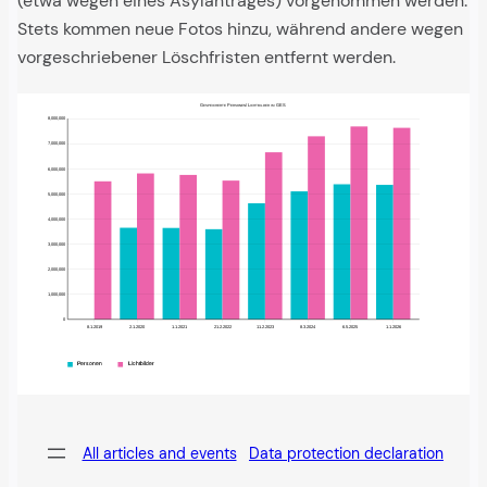
(etwa wegen eines Asylantrages) vorgenommen werden.
Stets kommen neue Fotos hinzu, während andere wegen
vorgeschriebener Löschfristen entfernt werden.
Gespeicherte Personen/ Lichtbilder im GES
8,000,000
7685422
7631153
7293861
7,000,000
6656307
5814342
6,000,000
5754877
5528132
5500000
5382296
5358105
5099635
5,000,000
4623612
4,000,000
3648613
3641094
3591218
3,000,000
2,000,000
1,000,000
0
0
8.1.2019
2.1.2020
1.1.2021
21.2.2022
11.2.2023
8.3.2024
6.5.2025
1.1.2026
Personen
Lichtbilder
All articles and events
Data protection declaration