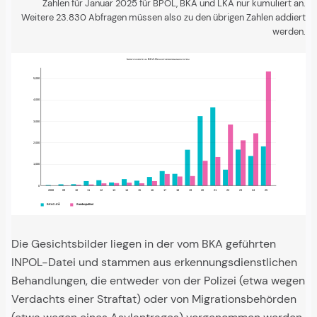
Zahlen für Januar 2025 für BPOL, BKA und LKÄ nur kumuliert an.
Weitere 23.830 Abfragen müssen also zu den übrigen Zahlen addiert
werden.
Identifizierte im BKA-Gesichtserkennungssystem
5328
5,000
4,000
3656
3244
2853
3,000
2442
2113
2,000
1833
1683
1675
1385
1334
1159
1,000
746
680
551
544
448
426
405
305
254
232
212
211
149
138
118
110
108
68
62
55
40
27
10
0
0
2008
09
10
11
12
13
14
15
16
17
18
19
20
21
22
23
24
25
BKA/ LKÄ
Bundespolizei
Die Gesichtsbilder liegen in der vom BKA geführten
INPOL-Datei und stammen aus erkennungsdienstlichen
Behandlungen, die entweder von der Polizei (etwa wegen
Verdachts einer Straftat) oder von Migrationsbehörden