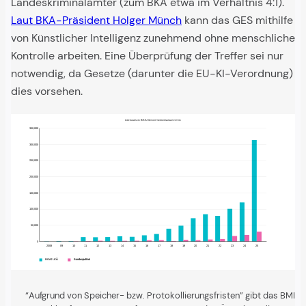
Landeskriminalämter (zum BKA etwa im Verhältnis 4:1).
Laut BKA-Präsident Holger Münch
kann das GES mithilfe
von Künstlicher Intelligenz zunehmend ohne menschliche
Kontrolle arbeiten. Eine Überprüfung der Treffer sei nur
notwendig, da Gesetze (darunter die EU-KI-Verordnung)
dies vorsehen.
Abfragen im BKA-Gesichtserkennungssystem
350,000
313500
300,000
250,000
200,000
150,000
120731
100990
100,000
84244
79214
71961
48774
50,000
39475
30356
23140
20212
19101
16904
16153
14425
13604
13531
13062
7697
6181
5197
4296
4024
3848
2371
2348
1982
1909
1436
1297
1228
1070
603
484
69
0
0
2008
09
10
11
12
13
14
15
16
17
18
19
20
21
22
23
24
25
BKA/ LKÄ
Bundespolizei
“Aufgrund von Speicher- bzw. Protokollierungsfristen” gibt das BMI