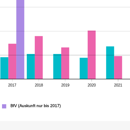
101117
89644
73722
68152
65991
52325
52325
47951
45578
44444
0
0
0
0
2017
2018
2019
2020
2021
BfV (Auskunft nur bis 2017)