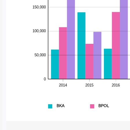
150,000
139926
139305
108241
98603
100,000
73536
63372
61571
50,000
0
2014
2015
2016
BKA
BPOL