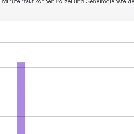
 Minutentakt können Polizei und Geheimdienste de
310145
4