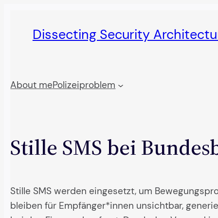
Skip
to
Dissecting Security Architect
content
About me
Polizeiproblem
Stille SMS bei Bunde
Stille SMS werden eingesetzt, um Bewegungsprof
bleiben für Empfänger*innen unsichtbar, gener